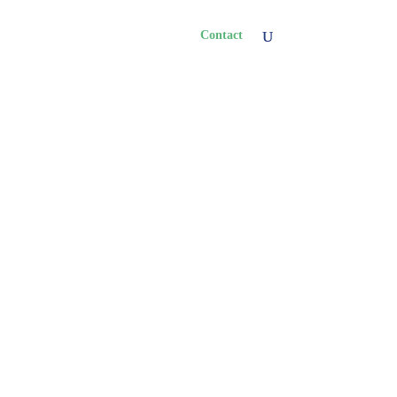
Aide & Infos
À Propos
Contact